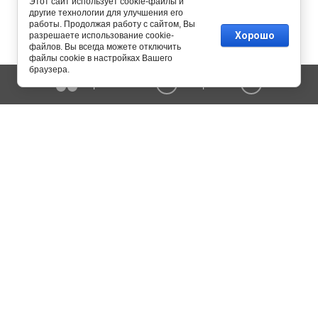
Этот сайт использует cookie-файлы и
другие технологии для улучшения его
работы. Продолжая работу с сайтом, Вы
Хорошо
разрешаете использование cookie-
файлов. Вы всегда можете отключить
файлы cookie в настройках Вашего
браузера.
Сравнение
Корзина
0
0
Copyright © 2015 - 2026 MERK-engineering. All Rights Reserved.
Копирование информации сайта разрешено только с письменного
согласия администрации.
Политика конфиденциальности
115054 г. Москва, ул. Дубининская, дом 57, стр. 1
8 800 201-16-34
8 495 594-99-97
8 925 253-57-63
Ежедневно c 9 до 19 часов