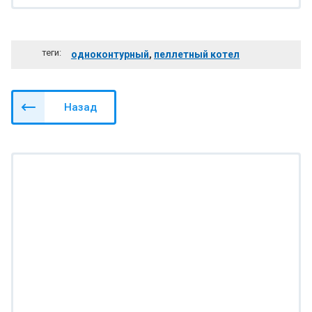
теги:
одноконтурный
,
пеллетный котел
Назад