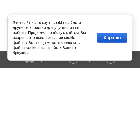
Этот сайт использует cookie-файлы и
другие технологии для улучшения его
работы. Продолжая работу с сайтом, Вы
Хорошо
разрешаете использование cookie-
файлов. Вы всегда можете отключить
файлы cookie в настройках Вашего
браузера.
Сравнение
Корзина
0
0
Copyright © 2015 - 2026 MERK-engineering. All Rights Reserved.
Копирование информации сайта разрешено только с письменного
согласия администрации.
Политика конфиденциальности
115054 г. Москва, ул. Дубининская, дом 57, стр. 1
8 800 201-16-34
8 495 594-99-97