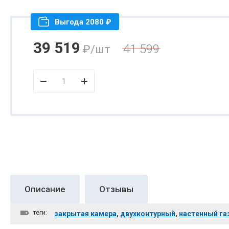
Выгода 2080 ₽
39 519
41 599
₽
/шт
Описание
Отзывы
теги:
закрытая камера
,
двухконтурный
,
настенный га