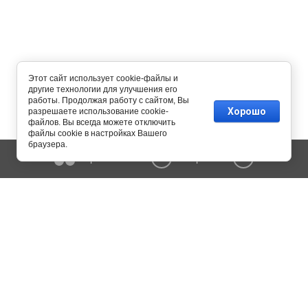
Этот сайт использует cookie-файлы и
другие технологии для улучшения его
работы. Продолжая работу с сайтом, Вы
Хорошо
разрешаете использование cookie-
файлов. Вы всегда можете отключить
файлы cookie в настройках Вашего
браузера.
Сравнение
Корзина
0
0
Copyright © 2015 - 2026 MERK-engineering. All Rights Reserved.
Копирование информации сайта разрешено только с письменного
согласия администрации.
Политика конфиденциальности
115054 г. Москва, ул. Дубининская, дом 57, стр. 1