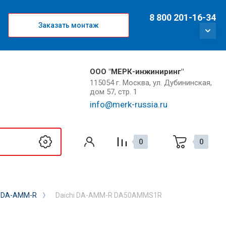
8 800 201-16-34
Заказать монтаж
ООО "МЕРК-инжиниринг"
115054 г. Москва, ул. Дубининская,
дом 57, стр. 1
info@merk-russia.ru
0
0
 DA-AMM-R
Daichi DA-AMM-R DA50AMMS1R