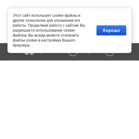
Этот сайт использует cookie-файлы и
другие технологии для улучшения его
работы. Продолжая работу с сайтом, Вы
Хорошо
разрешаете использование cookie-
файлов. Вы всегда можете отключить
файлы cookie в настройках Вашего
браузера.
Сравнение
Корзина
0
0
Copyright © 2015 - 2026 MERK-engineering. All Rights Reserved.
Копирование информации сайта разрешено только с письменного
согласия администрации.
Политика конфиденциальности
115054 г. Москва, ул. Дубининская, дом 57, стр. 1
8 800 201-16-34
8 495 594-99-97
8 925 253-57-63