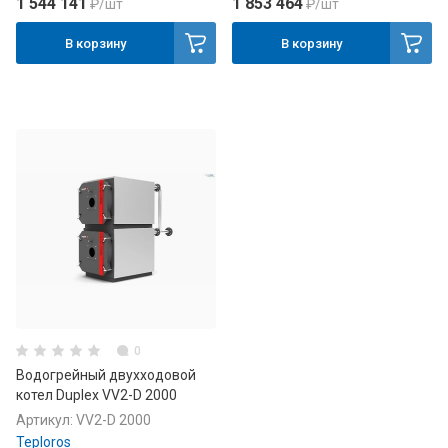
1 544 141
1 853 464
₽
/шт
₽
/шт
В корзину
В корзину
0
Водогрейный двухходовой
котел Duplex VV2-D 2000
Артикул:
VV2-D 2000
Teploros